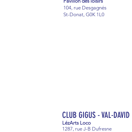
Pavillon des loisirs
104, rue Desgagnés
St-Donat, G0K 1L0
CLUB GIGUS - VAL-DAVID
LézArts Loco
1287, rue J-B Dufresne