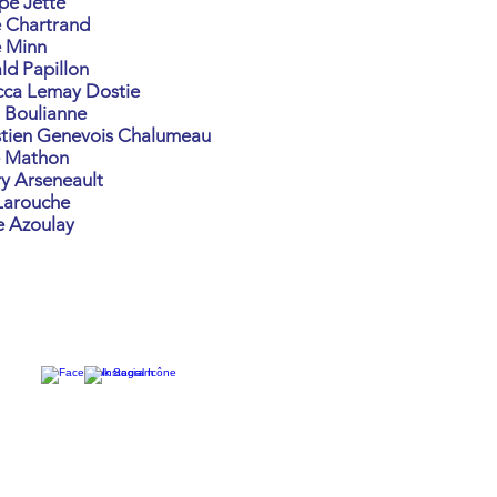
ppe Jetté
e Chartrand
e Minn
ld Papillon
ca Lemay Dostie
 Boulianne
tien Genevois Chalumeau
e Mathon
ry Arseneault
Larouche
e Azoulay