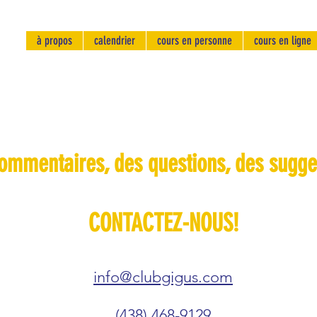
à propos
calendrier
cours en personne
cours en ligne
ommentaires, des questions, des sugge
CONTACTEZ-NOUS!
info@clubgigus.com
(438) 468-9129