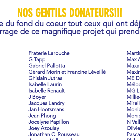
NOS GENTILS DONATEURS!!!
 du fond du coeur tout ceux qui ont dé
rage de ce magnifique projet qui prend
Fraterie Larouche
Marti
G Tapp
Max 
Gabriel Pallotta
Maxan
Gérard Morin et Francine Léveillé
Maxim
Ghislain Jutras
ME D
Isabelle Laurin
Mélo
Isabelle Renault
MG Le
J Boyer
Milli
Jacques Landry
Mirei
Jan Hootsmans
Moniq
Jean Phong
Moni
Jocelyne Papillon
N Val
Joey Azoulay
Olivi
Jonathan C. Rousseau
Pasca