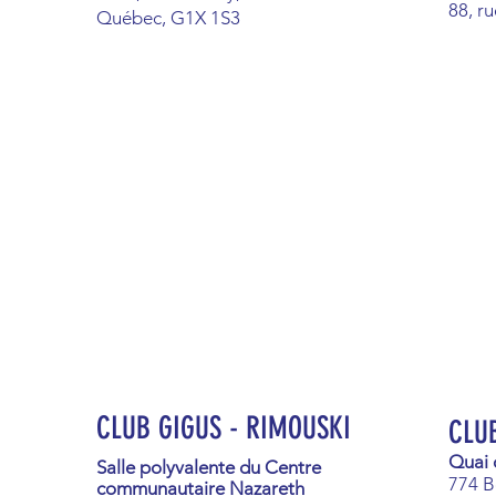
88, ru
Québec, G1X 1S3
CLUB GIGUS - RIMOUSKI
CLU
Quai 
Sa
lle polyvalente
du Centre
774 B
communautaire Nazareth