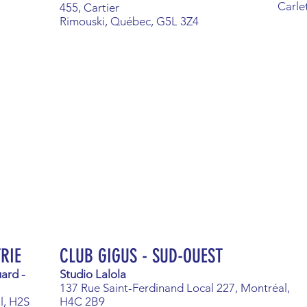
Carle
455, Cartier
Rimouski, Québec, G5L 3Z4
TRIE
CLUB GIGUS - SUD-OUEST
uard -
Studio Lalola
137 Rue Saint-Ferdinand Local 227, Montréal,
l, H2S
H4C 2B9