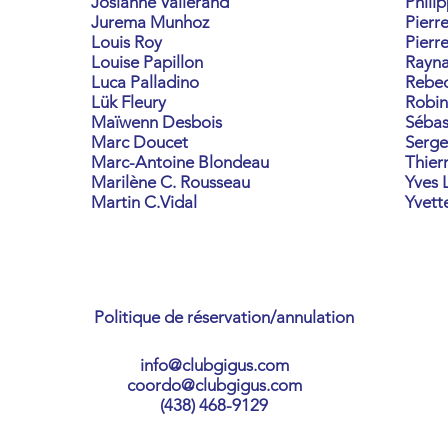
Josianne Vallerand
Phili
Jurema Munhoz
Pierr
Louis Roy
Pierr
Louise Papillon
Rayna
Luca Palladino
Rebec
Lük Fleury
Robin
Maïwenn Desbois
Sébas
Marc Doucet
Serg
Marc-Antoine Blondeau
Thier
Marilène C. Rousseau
Yves 
Martin C.Vidal
Yvett
Politique de réservation/annulation
info@clubgigus.com
coordo@clubgigus.com
(438) 468-9129