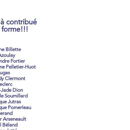
jà contribué
 forme!!!
ne Billette
Azoulay
dre Fortier
e Pelletier-Huot
ugas
dy Clermont
clerc
e-Jade Dion
lle Soumillard
ue Jutras
que Pomerleau
lerand
er Arseneault
l Béland