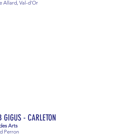
e Allard, Val-d'Or
B GIGUS - CARLETON
des Arts
d P
erron